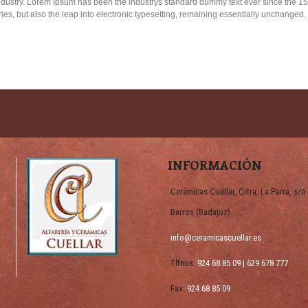
industry. Lorem Ipsum has been the industrys standard dummy text ever since the 1
ries, but also the leap into electronic typesetting, remaining essentially unchanged.
INFORMACIÓN
Cerámicas Cuéllar, Crtra. La Parra, s/n 
Barros (Badajoz)
info@ceramicascuellar.es
Tlfnos:
924 68 85 09 | 629 678 777
Fax:
924 68 85 09