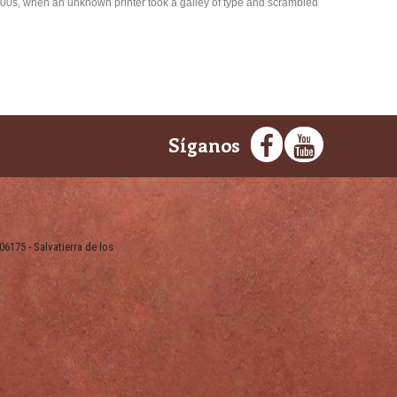
500s, when an unknown printer took a galley of type and scrambled
Síganos
06175 - Salvatierra de los