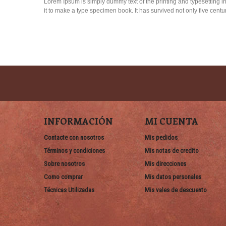
Lorem Ipsum is simply dummy text of the printing and typesetting 
it to make a type specimen book. It has survived not only five centu
INFORMACIÓN
MI CUENTA
Contacte con nosotros
Mis pedidos
Términos y condiciones
Mis notas de credito
Sobre nosotros
Mis direcciones
Como comprar
Mis datos personales
Técnicas Utilizadas
Mis vales de descuento